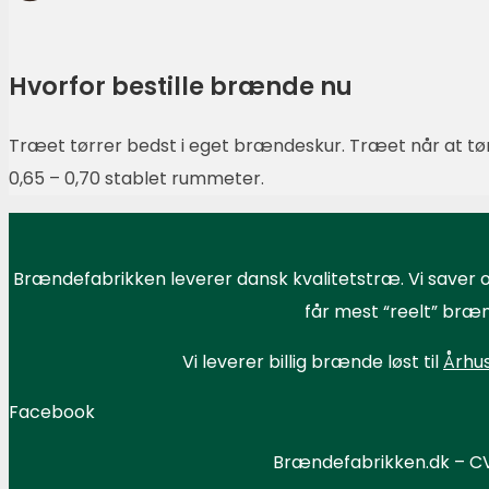
Hvorfor bestille brænde nu
Træet tørrer bedst i eget brændeskur. Træet når at tørre
0,65 – 0,70 stablet rummeter.
Brændefabrikken leverer dansk kvalitetstræ. Vi saver o
får mest “reelt” bræn
Vi leverer billig brænde løst til
Århu
Facebook
Brændefabrikken.dk – CVR