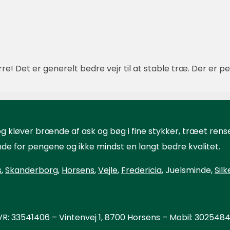
! Det er generelt bedre vejr til at stable træ. Der er pen
g kløver brænde af ask og bøg i fine stykker, træet rens
de for pengene og ikke mindst en langt bedre kvalitet.
s
,
Skanderborg
,
Horsens
,
Vejle
,
Fredericia
, Juelsminde,
Sil
: 33541406 – Vintenvej 1, 8700 Horsens – Mobil: 302548