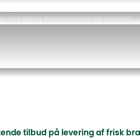
g i Århus, Silkeborg, Skanderborg, Horsens, Vejle & Fredericia.
d på brænde
ende tilbud på levering af frisk b