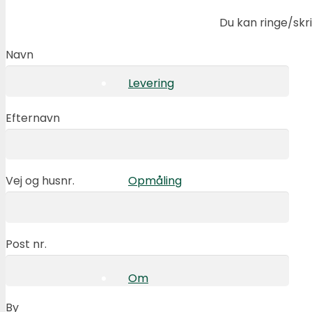
Du kan ringe/skriv
Navn
Levering
Efternavn
Opmåling
Vej og husnr.
Post nr.
Om
By