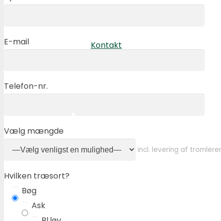
E-mail
Kontakt
Telefon-nr.
Vælg mængde
incl. levering af tromle
Hvilken træsort?
Bøg
Ask
Bl.løv