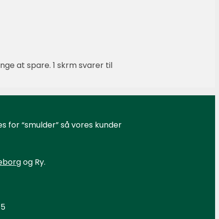
ge at spare. 1 skrm svarer til
es for “smulder” så vores kunder
keborg
og Ry.
45