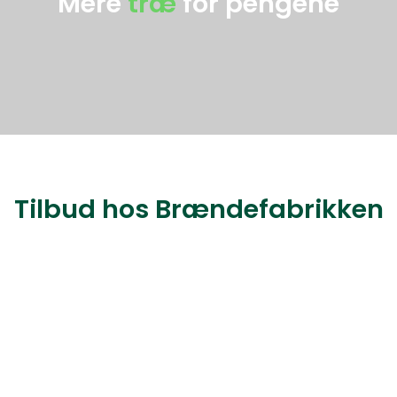
Mere
træ
for pengene
Tilbud hos Brændefabrikken