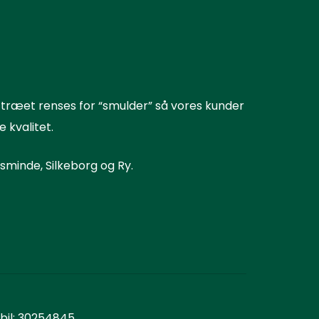
 træet renses for “smulder” så vores kunder
 kvalitet.
elsminde,
Silkeborg
og Ry.
bil: 30254845