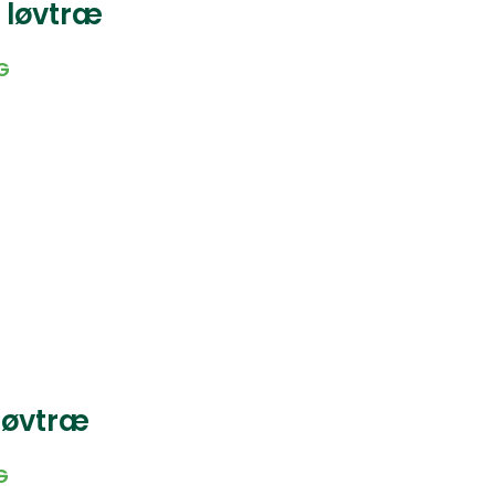
 løvtræ
NG
 løvtræ
G