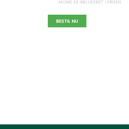
MOMS ER INKLUDERET I PRISEN.
BESTIL NU