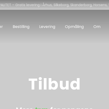
LITET – Gratis levering i Århus, Silkeborg, Skanderborg, Horsens, V
er
Bestilling
Levering
Opmåling
Om
Tilbud