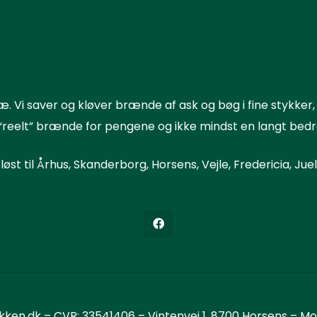
. Vi saver og kløver brænde af ask og bøg i fine stykker,
“reelt” brænde for pengene og ikke mindst en langt bedre
løst til
Århus
,
Skanderborg
,
Horsens
,
Vejle
,
Fredericia
, Ju
ken.dk – CVR: 33541406 – Vintenvej 1, 8700 Horsens – Mo